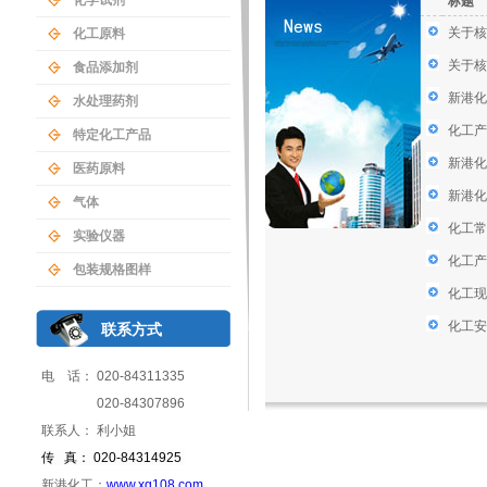
化学试剂
标题
关于核
化工原料
关于核
食品添加剂
新港化
水处理药剂
化工产
特定化工产品
新港化
医药原料
新港化
气体
化工常
实验仪器
化工产
包装规格图样
化工现
化工安
联系方式
电 话： 020-84311335
020-84307896
联系人： 利小姐
传 真： 020-84314925
新港化工：
www.xg108.com