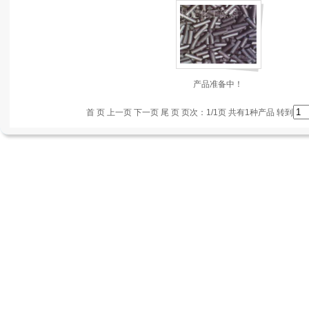
产品准备中！
首 页 上一页
下一页 尾 页
页次：1/1页 共有1种产品 转到