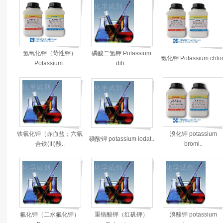
氢氧化钾（苛性钾）
磷酸二氢钾 Potassium
氯化钾 Potassium chlor.
Potassium..
dih..
铁氰化钾（赤血盐；六氰
溴化钾 potassium
碘酸钾 potassium iodat..
合铁(III)酸..
bromi..
氟化钾（二水氟化钾）
重铬酸钾（红矾钾）
溴酸钾 potassium