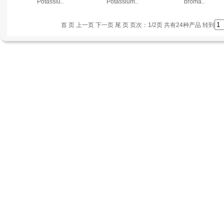
Potassiu..
Potassium..
broma..
首 页 上一页
下一页
尾 页
页次：1/2页 共有24种产品 转到