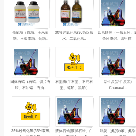
葡萄糖（血糖、玉米葡
30%过氧化氢(30%双氧
四氢呋喃（一氧五环、
糖、玉蜀黍糖、葡糖..
水、二氧化氢..
杂环戊烷、四甲撑..
固体石蜡（石蜡、切片石
石墨粉(半石墨、不纯石
活性炭(活性炭黑)
蜡、石油蜡、石油..
墨、笔铅、黑铅(..
Charcoal ..
35%过氧化氢(35%双氧
液体石蜡(液状石蜡、白
吡啶（氮(杂)苯、氮杂