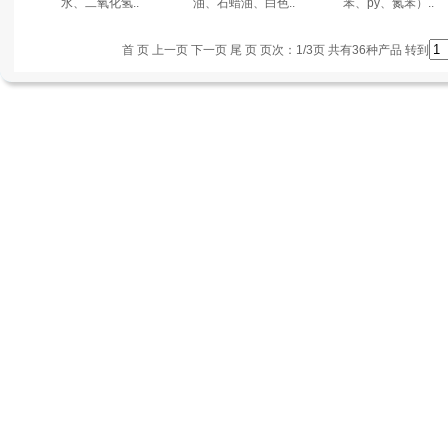
水、二氧化氢..
油、石蜡油、白色..
苯、py、氮苯）..
首 页 上一页
下一页
尾 页
页次：1/3页 共有36种产品 转到