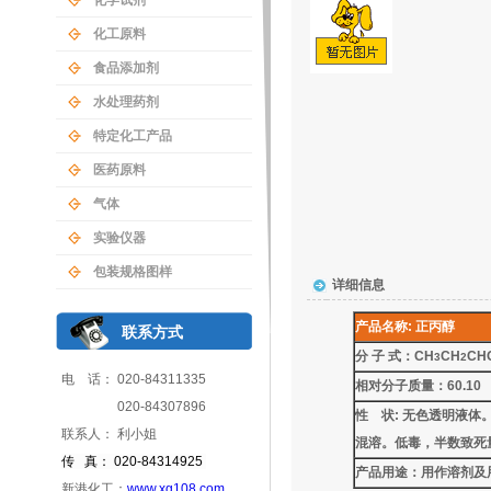
化学试剂
化工原料
食品添加剂
水处理药剂
特定化工产品
医药原料
气体
实验仪器
包装规格图样
详细信息
产品名称
:
正丙醇
联系方式
分 子 式：CH
CH
CH
3
2
电 话： 020-84311335
相对分子质量：60.10
020-84307896
性 状: 无色透明液
联系人： 利小姐
混溶。低毒，半数致死量
传 真： 020-84314925
产品用途：用作溶剂及
新港化工：
www.xg108.com