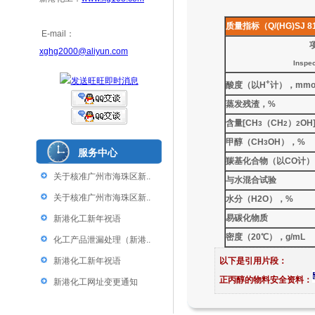
质量指标（Q/(HG)SJ 81
E-mail：
xghg2000@aliyun.com
Inspe
+
酸度（以H
计），mmol
蒸发残渣，%
含量[CH
（CH
）
OH
3
2
2
甲醇（CH
OH
），%
3
服务中心
羰基化合物（以CO计）
关于核准广州市海珠区新..
与水混合试验
关于核准广州市海珠区新..
水分（H
2
O
），%
易碳化物质
新港化工新年祝语
密度（20℃），g/mL
化工产品泄漏处理（新港..
新港化工新年祝语
以下是引用片段：
正丙醇的物料安全资料：
新港化工网址变更通知