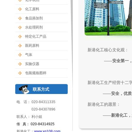
化学试剂
化工原料
食品添加剂
水处理药剂
特定化工产品
医药原料
新港化工核心文化观：
气体
——
安全第一
实验仪器
包装规格图样
新港化工生产经营十二
联系方式
——
安全，优质
电 话： 020-84311335
新港化工的愿景：
020-84307896
——
新港化工，
联系人： 利小姐
传 真： 020-84314925
新港化工：
www.xg108.com